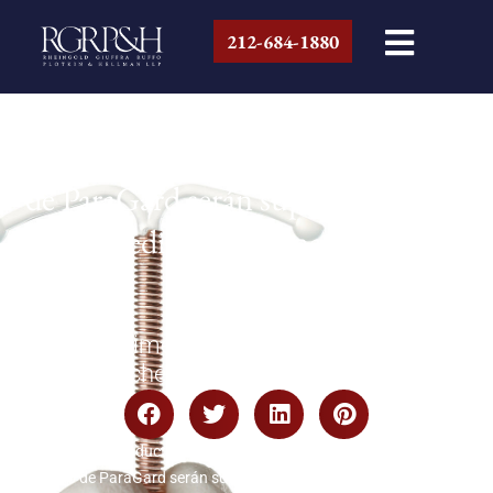
212-684-1880
Las conversaciones sobre el acuerdo
de ParaGard serán supervisadas por
un mediador designado por el
tribunal
July 24, 2024
By Nairis Pimentel; Traducido por Jose De
Jesus Sanchez
Home
|
Blog
|
Product Liability
|
Las conversaciones sobre el
acuerdo de ParaGard serán supervisadas por un mediador