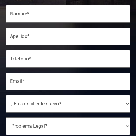
Name
(Required)
Phone
(Required)
Email
(Required)
Are
You
A
New
Client?
Legal
Issue?